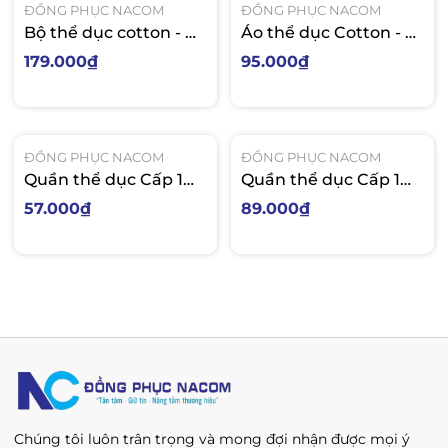
ĐỒNG PHỤC NACOM
ĐỒNG PHỤC NACOM
Bộ thể dục cotton - C1
Áo thể dục Cotton - C1
Thống Nhất
Thống Nhất
179.000₫
95.000₫
ĐỒNG PHỤC NACOM
ĐỒNG PHỤC NACOM
Quần thể dục Cấp 1
Quần thể dục Cấp 1
sọc trắng cào
sọc trắng Poly
57.000₫
89.000₫
Chúng tôi luôn trân trọng và mong đợi nhận được mọi ý