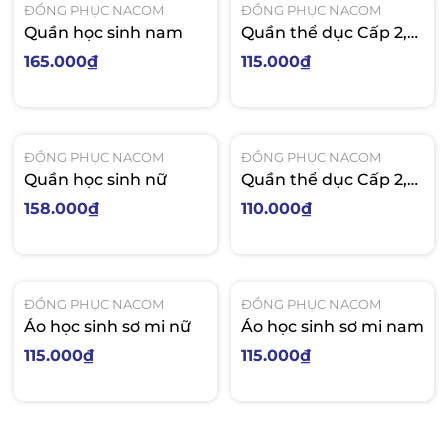
ĐỒNG PHỤC NACOM
ĐỒNG PHỤC NACOM
Quần học sinh nam
Quần thể dục Cấp 2,3
sọc xanh Poly
165.000₫
115.000₫
ĐỒNG PHỤC NACOM
ĐỒNG PHỤC NACOM
Quần học sinh nữ
Quần thể dục Cấp 2,3
sọc trắng Poly
158.000₫
110.000₫
ĐỒNG PHỤC NACOM
ĐỒNG PHỤC NACOM
Áo học sinh sơ mi nữ
Áo học sinh sơ mi nam
115.000₫
115.000₫