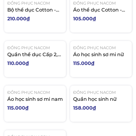
ĐỒNG PHỤC NACOM
ĐỒNG PHỤC NACOM
Bộ thể dục Cotton -
Áo thể dục Cotton -
C2 Hùng Vương
C2 Hùng Vương
210.000₫
105.000₫
ĐỒNG PHỤC NACOM
ĐỒNG PHỤC NACOM
Quần thể dục Cấp 2,3
Áo học sinh sơ mi nữ
sọc trắng Poly
110.000₫
115.000₫
ĐỒNG PHỤC NACOM
ĐỒNG PHỤC NACOM
Áo học sinh sơ mi nam
Quần học sinh nữ
115.000₫
158.000₫