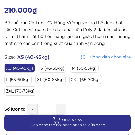
210.000₫
Bộ thể dục Cotton - C2 Hùng Vương
với áo thể dục chất
liệu Cotton và quần thể dục chất liệu Poly 2 da bền, chuẩn
form
, thấm hút hồ hôi mang lại cảm giác thoải mái, thoáng
mát cho các con trong suốt quá trình vận động.
Size:
XS (40-45kg)
Hướng dẫn chọn size
XS (40-45kg)
S (45-50kg)
M (50-55kg)
L (55-60kg)
XL (60-65kg)
2XL (65-70kg)
3XL (70-75kg)
Số lượng:
-
+
MUA NGAY
Giao hàng tận nơi hoặc nhận tại cửa hàng