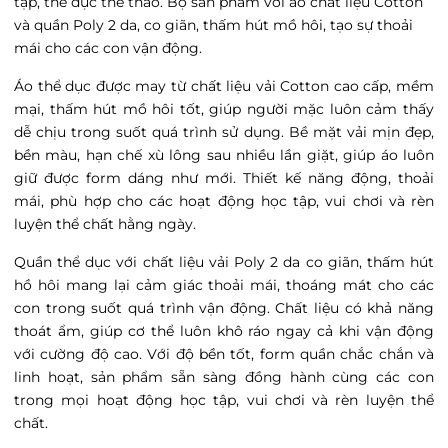
tập, thể dục thể thao.
Bộ sản phẩm với áo chất liệu Cotton
và quần Poly 2 da, co giãn, thấm hút mồ hôi,
tạo sự thoải
mái cho các con vận động.
Áo thể dục được may từ chất liệu vải Cotton cao cấp, mềm
mại, thấm hút mồ hôi tốt, giúp người mặc luôn cảm thấy
dễ chịu trong suốt quá trình sử dụng. Bề mặt vải mịn đẹp,
bền màu, hạn chế xù lông sau nhiều lần giặt, giúp áo luôn
giữ được form dáng như mới. Thiết kế năng động, thoải
mái, phù hợp cho các hoạt động học tập, vui chơi và rèn
luyện thể chất hằng ngày.
Quần thể dục với chất liệu vải Poly 2 da
co giãn, thấm hút
hồ hôi mang lại cảm giác thoải mái, thoáng mát cho các
con trong suốt quá trình vận động.
Chất liệu có khả năng
thoát ẩm, giúp cơ thể luôn khô ráo ngay cả khi vận động
với cường độ cao. Với độ bền tốt, form quần chắc chắn và
linh hoạt, sản phẩm sẵn sàng đồng hành cùng các con
trong mọi hoạt động học tập, vui chơi và rèn luyện thể
chất.