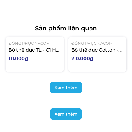
Sản phẩm liên quan
ĐỒNG PHỤC NACOM
ĐỒNG PHỤC NACOM
Bộ thể dục TL - C1 Hà
Bộ thể dục Cotton -
Huy Giáp
C2 Trảng Dài
111.000₫
210.000₫
Xem thêm
Xem thêm