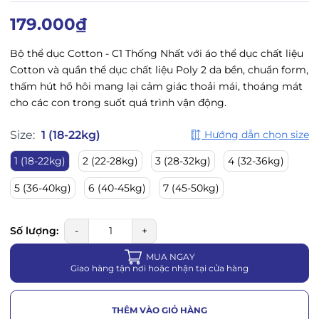
179.000₫
Bộ thể dục Cotton - C1 Thống Nhất
với áo thể dục chất liệu
Cotton và quần thể dục chất liệu Poly 2 da bền, chuẩn form
,
thấm hút hồ hôi mang lại cảm giác thoải mái, thoáng mát
cho các con trong suốt quá trình vận động.
Size:
1 (18-22kg)
Hướng dẫn chọn size
1 (18-22kg)
2 (22-28kg)
3 (28-32kg)
4 (32-36kg)
5 (36-40kg)
6 (40-45kg)
7 (45-50kg)
Số lượng:
-
+
MUA NGAY
Giao hàng tận nơi hoặc nhận tại cửa hàng
THÊM VÀO GIỎ HÀNG