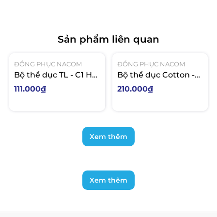
Sản phẩm liên quan
ĐỒNG PHỤC NACOM
ĐỒNG PHỤC NACOM
Bộ thể dục TL - C1 Hà
Bộ thể dục Cotton -
Huy Giáp
C2 Trảng Dài
111.000₫
210.000₫
Xem thêm
Xem thêm