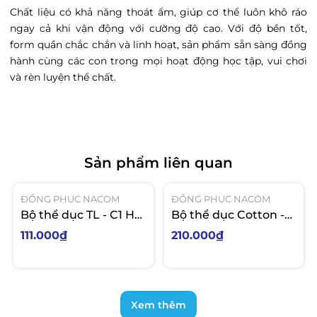
Chất liệu có khả năng thoát ẩm, giúp cơ thể luôn khô ráo
ngay cả khi vận động với cường độ cao. Với độ bền tốt,
form quần chắc chắn và linh hoạt, sản phẩm sẵn sàng đồng
hành cùng các con trong mọi hoạt động học tập, vui chơi
và rèn luyện thể chất.
Sản phẩm liên quan
ĐỒNG PHỤC NACOM
ĐỒNG PHỤC NACOM
Bộ thể dục TL - C1 Hà
Bộ thể dục Cotton -
Huy Giáp
C2 Trảng Dài
111.000₫
210.000₫
Xem thêm