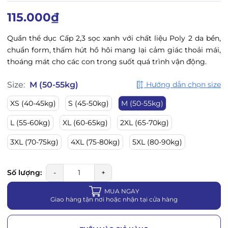
115.000₫
Quần thể dục Cấp 2,3 sọc xanh
với chất liệu Poly 2 da bền,
chuẩn form
, thấm hút hồ hôi mang lại cảm giác thoải mái,
thoáng mát cho các con trong suốt quá trình vận động.
Size:
M (50-55kg)
Hướng dẫn chọn size
XS (40-45kg)
S (45-50kg)
M (50-55kg)
L (55-60kg)
XL (60-65kg)
2XL (65-70kg)
3XL (70-75kg)
4XL (75-80kg)
5XL (80-90kg)
Số lượng:
-
+
MUA NGAY
Giao hàng tận nơi hoặc nhận tại cửa hàng