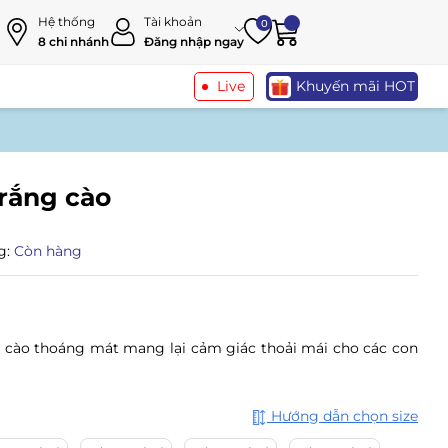
Hệ thống
Tài khoản
0
8 chi nhánh
Đăng nhập ngay
Live
Khuyến mãi HOT
trắng cào
g:
Còn hàng
ải cào thoáng mát
mang lại cảm giác thoải mái cho các con
Hướng dẫn chọn size