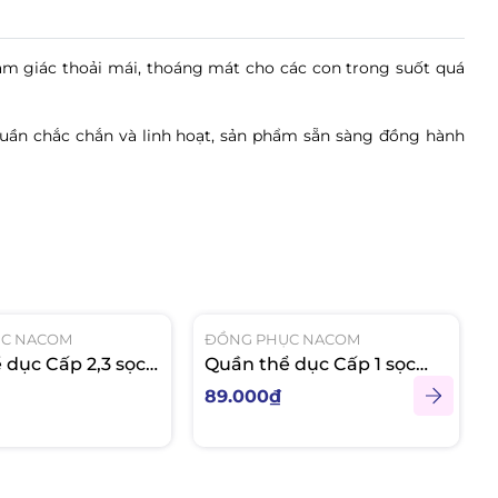
ảm giác thoải mái, thoáng mát cho các con trong suốt quá
 quần chắc chắn và linh hoạt, sản phẩm sẵn sàng đồng hành
ỤC NACOM
ĐỒNG PHỤC NACOM
 dục Cấp 2,3 sọc
Quần thể dục Cấp 1 sọc
ly
trắng Poly
89.000₫