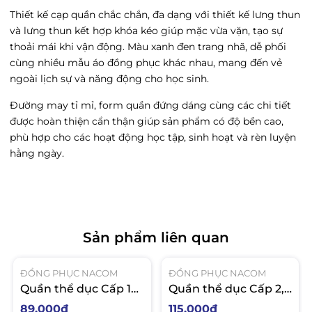
Thiết kế cạp quần chắc chắn, đa dạng với thiết kế lưng thun
và lưng thun kết hợp khóa kéo giúp mặc vừa vặn, tạo sự
thoải mái khi vận động. Màu xanh đen trang nhã, dễ phối
cùng nhiều mẫu áo đồng phục khác nhau, mang đến vẻ
ngoài lịch sự và năng động cho học sinh.
Đường may tỉ mỉ, form quần đứng dáng cùng các chi tiết
được hoàn thiện cẩn thận giúp sản phẩm có độ bền cao,
phù hợp cho các hoạt động học tập, sinh hoạt và rèn luyện
hằng ngày.
Sản phẩm liên quan
ĐỒNG PHỤC NACOM
ĐỒNG PHỤC NACOM
Quần thể dục Cấp 1
Quần thể dục Cấp 2,3
sọc xanh Poly
sọc xanh Poly
89.000₫
115.000₫