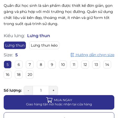
Quần đùi học sinh là sản phẩm được thiết kế đơn giản, gọn
gàng và phù hợp với môi trường học đường. Quần sử dụng
chất liệu vải bền đẹp, thoáng mát, ít nhăn và giữ form tốt
trong suốt quá trình sử dụng.
Kiểu lưng:
Lưng thun
Lưng thun
Lưng thun kéo
Size:
5
Hướng dẫn chọn size
5
6
7
8
9
10
11
12
13
14
16
18
20
Số lượng:
-
+
MUA NGAY
Giao hàng tận nơi hoặc nhận tại cửa hàng