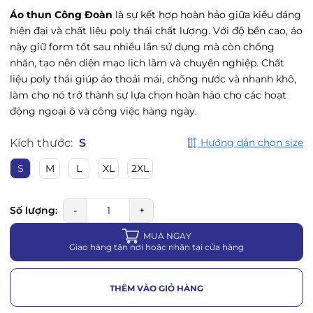
Áo thun Công Đoàn
là sự kết hợp hoàn hảo giữa kiểu dáng
hiện đại và chất liệu poly thái chất lượng. Với độ bền cao, áo
này giữ form tốt sau nhiều lần sử dụng mà còn chống
nhăn, tạo nên diện mạo lịch lãm và chuyên nghiệp. Chất
liệu poly thái giúp áo thoải mái, chống nước và nhanh khô,
làm cho nó trở thành sự lựa chọn hoàn hảo cho các hoạt
động ngoại ô và công việc hàng ngày.
Kích thước:
S
Hướng dẫn chọn size
S
M
L
XL
2XL
Số lượng:
-
+
MUA NGAY
Giao hàng tận nơi hoặc nhận tại cửa hàng
THÊM VÀO GIỎ HÀNG