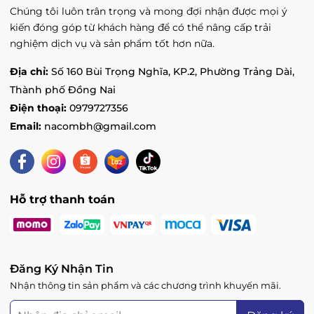
3. Ưu, nhược điểm sản phẩm
Chúng tôi luôn trân trọng và mong đợi nhận được mọi ý
kiến đóng góp từ khách hàng để có thể nâng cấp trải
Ưu điểm
nghiệm dịch vụ và sản phẩm tốt hơn nữa.
Bền và Độ Bền Cao: áo
có độ bền cao, ứng dụng được
trong nhiều tình huống sử dụng và giữ hình dáng tốt
Địa chỉ:
Số 160 Bùi Trọng Nghĩa, KP.2, Phường Trảng Dài,
sau thời gian dài.
Thành phố Đồng Nai
Không Nhăn và Dễ Giữ Form:
ít nhăn và giữ form tốt
Điện thoại:
0979727356
sau nhiều lần giặt, điều này giúp giữ cho áo luôn trông
Email:
nacombh@gmail.com
gọn gàng.
Chống Nước và Nhanh Khô:
thường có khả năng
chống nước và nhanh khô, thích hợp cho các hoạt động
ngoại ô hoặc trong điều kiện thời tiết ẩm ướt
Giá Trị Tiền Bạc:
Thường có giá thành tốt hơn so với
Hỗ trợ thanh toán
một số chất liệu khác, giúp làm giảm chi phí sản xuất và
mua sắm.
Đăng Ký Nhận Tin
Nhận thông tin sản phẩm và các chương trình khuyến mãi.