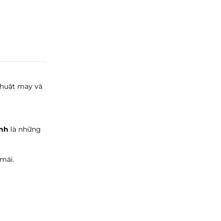
thuật may và
ạnh
là những
mái.