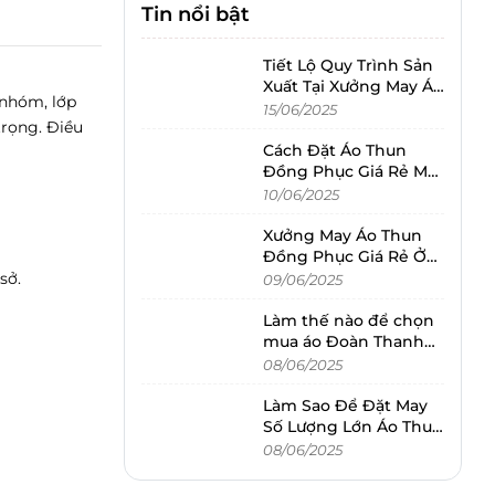
Tin nổi bật
Tiết Lộ Quy Trình Sản
Xuất Tại Xưởng May Áo
 nhóm, lớp
Thun Đồng Phục Giá
15/06/2025
trọng. Điều
Rẻ Nacom
Cách Đặt Áo Thun
Đồng Phục Giá Rẻ Mà
Không Bị Hớ
10/06/2025
Xưởng May Áo Thun
Đồng Phục Giá Rẻ Ở
Đồng Nai – Nên Chọn
sở.
09/06/2025
Địa Chỉ Nào?
Làm thế nào để chọn
mua áo Đoàn Thanh
Niên Nữ đẹp
08/06/2025
Làm Sao Để Đặt May
Số Lượng Lớn Áo Thun
Đồng Phục Giá Rẻ Mà
08/06/2025
Vẫn Đảm Bảo Tiến
Độ?