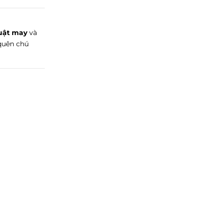
uật may
và
quên chú