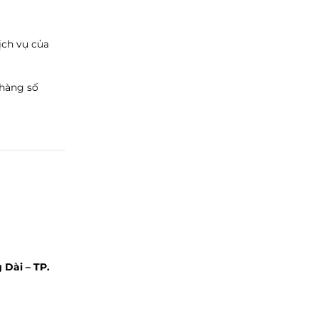
ịch vụ của
 hàng số
 Dài – TP.