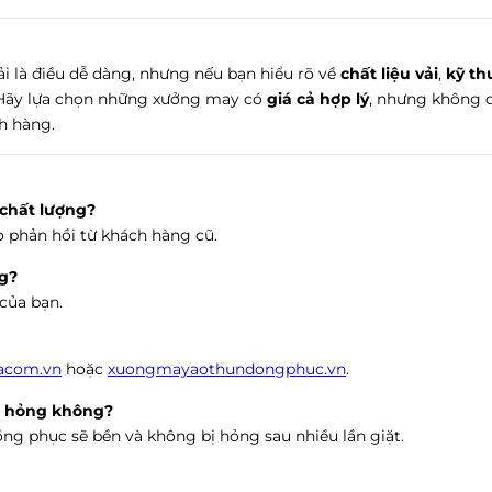
 là điều dễ dàng, nhưng nếu bạn hiểu rõ về
chất liệu vải
,
kỹ th
ý. Hãy lựa chọn những xưởng may có
giá cả hợp lý
, nhưng không 
h hàng.
chất lượng?
o phản hồi từ khách hàng cũ.
ng?
 của bạn.
acom.vn
hoặc
xuongmayaothundongphuc.vn
.
bị hỏng không?
ồng phục sẽ bền và không bị hỏng sau nhiều lần giặt.