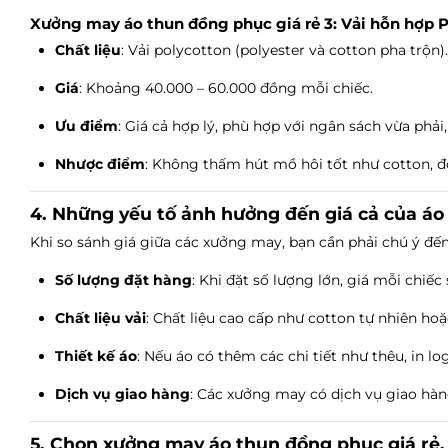
Xưởng may áo thun đồng phục giá rẻ 3: Vải hỗn hợp P
Chất liệu
: Vải polycotton (polyester và cotton pha trộn).
Giá
: Khoảng 40.000 – 60.000 đồng mỗi chiếc.
Ưu điểm
: Giá cả hợp lý, phù hợp với ngân sách vừa phải,
Nhược điểm
: Không thấm hút mồ hôi tốt như cotton, đ
4. Những yếu tố ảnh hưởng đến giá cả của á
Khi so sánh giá giữa các xưởng may, bạn cần phải chú ý đế
Số lượng đặt hàng
: Khi đặt số lượng lớn, giá mỗi chiếc
Chất liệu vải
: Chất liệu cao cấp như cotton tự nhiên hoặ
Thiết kế áo
: Nếu áo có thêm các chi tiết như thêu, in lo
Dịch vụ giao hàng
: Các xưởng may có dịch vụ giao hàn
5. Chọn xưởng may áo thun đồng phục giá rẻ,